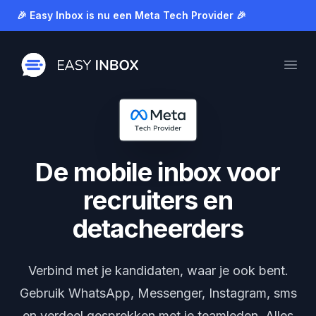
🎉 Easy Inbox is nu een Meta Tech Provider 🎉
Dis
Easy Inbox
Open
De mobile inbox voor
recruiters en
detacheerders
Verbind met je kandidaten, waar je ook bent.
Gebruik WhatsApp, Messenger, Instagram, sms
en verdeel gesprekken met je teamleden. Alles